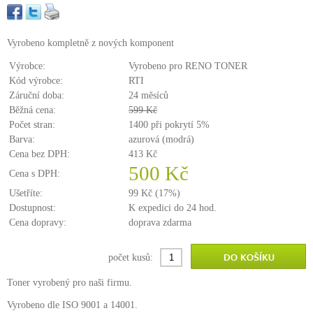
Vyrobeno kompletně z nových komponent
Výrobce:
Vyrobeno pro RENO TONER
Kód výrobce:
RTI
Záruční doba:
24 měsíců
Běžná cena:
599 Kč
Počet stran:
1400 při pokrytí 5%
Barva:
azurová (modrá)
Cena bez DPH:
413 Kč
500 Kč
Cena s DPH:
Ušetříte:
99 Kč (17%)
Dostupnost:
K expedici do 24 hod.
Cena dopravy:
doprava zdarma
počet kusů:
Toner vyrobený pro naši firmu.
Vyrobeno dle ISO 9001 a 14001.