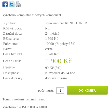
Vyrobeno kompletně z nových komponent
Výrobce:
Vyrobeno pro RENO TONER
Kód výrobce:
RTI
Záruční doba:
24 měsíců
Běžná cena:
1 999 Kč
Počet stran:
10000 při pokrytí 5%
Barva:
černá
Cena bez DPH:
1 570 Kč
1 900 Kč
Cena s DPH:
Ušetříte:
99 Kč (5%)
Dostupnost:
K expedici do 24 hod.
Cena dopravy:
doprava zdarma
počet kusů:
Toner vyrobený pro naši firmu.
Vyrobeno dle ISO 9001 a 14001.