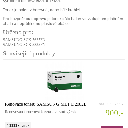
Vyrobeno dle ISO 9001 a 14001.
Toner je balen v barevné, nebo bílé krabici.
Pro bezpečnou dopravu je toner dále balen ve vzduchem plněném
obalu a neprůhledné plastové obálce.
Určeno pro:
SAMSUNG SCX 5635FN
SAMSUNG SCX 5835FN
Související produkty
Renovace toneru SAMSUNG MLT-D2082L
bez DPH 744,-
900,-
Renovovaná tonerová kazeta - vlastní výroba
10000 stránek