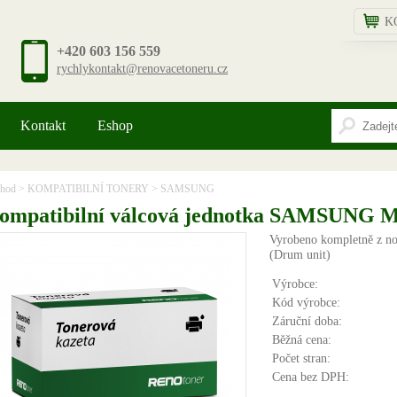
K
+420 603 156 559
rychlykontakt@renovacetoneru.cz
Kontakt
Eshop
hod
>
KOMPATIBILNÍ TONERY
>
SAMSUNG
ompatibilní válcová jednotka SAMSUNG 
Vyrobeno kompletně z n
(Drum unit)
Výrobce:
Kód výrobce:
Záruční doba:
Běžná cena:
Počet stran:
Cena bez DPH: