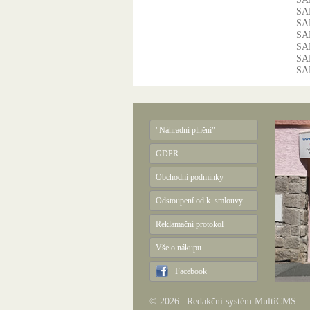
SA
SA
SA
SA
SA
SA
"Náhradní plnění"
GDPR
Obchodní podmínky
Odstoupení od k. smlouvy
Reklamační protokol
Vše o nákupu
Facebook
© 2026 |
Redakční systém MultiCMS