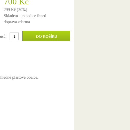
700 Kč
299 Kč (30%)
Skladem - expedice ihned
doprava zdarma
usů:
ledné plastové obálce.