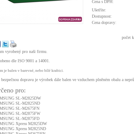
Cena s DPH:
Ušetříte:
Dostupnost:
Cena dopravy:
počet k
m vyrobený pro naši firmu.
obeno dle ISO 9001 a 14001.
m je balen v barevné, nebo bílé krabici.
 bezpečnou dopravu je výrobek dále balen ve vzduchem plněném obalu a neprůh
čeno pro:
MSUNG SL-M2825DW
MSUNG SL-M2825ND
MSUNG SL-M2675FN
MSUNG SL-M2875FW
MSUNG SL-M2875FD
MSUNG Xpress M2825DW
MSUNG Xpress M2825ND
MSUNG Xpress M2675FN