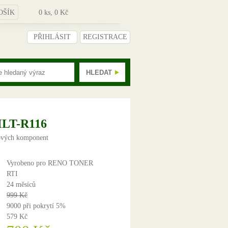
OŠÍK
0
ks,
0
Kč
PŘIHLÁSIT
REGISTRACE
MLT-R116
ových komponent
Vyrobeno pro RENO TONER
RTI
24 měsíců
999 Kč
9000 při pokrytí 5%
579 Kč