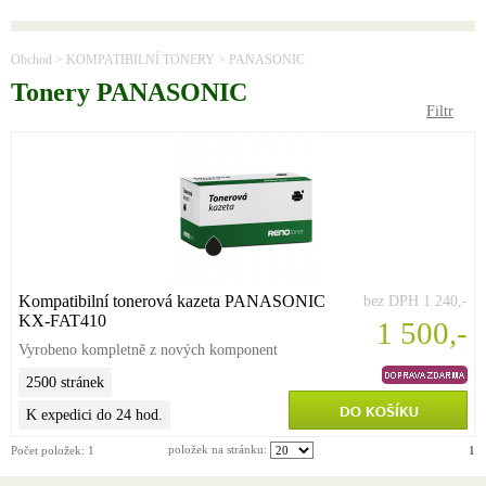
Obchod
>
KOMPATIBILNÍ TONERY
>
PANASONIC
Tonery PANASONIC
Filtr
Kompatibilní tonerová kazeta PANASONIC
bez DPH 1 240,-
KX-FAT410
1 500,-
Vyrobeno kompletně z nových komponent
2500 stránek
K expedici do 24 hod.
položek na stránku:
Počet položek:
1
1